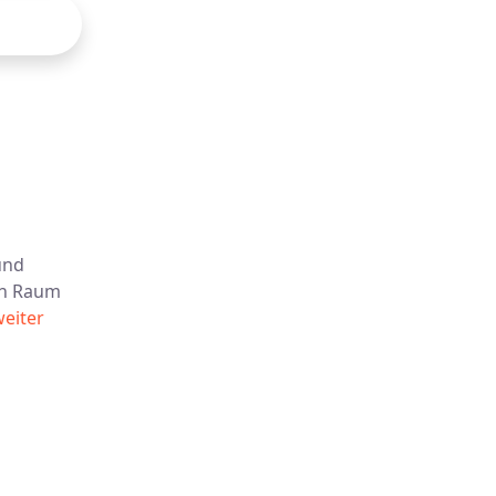
und
en Raum
weiter