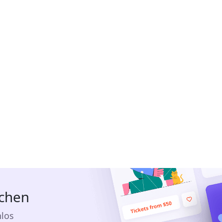
ichen
nlos