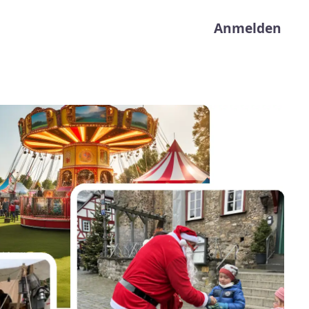
User acco
Anmelden