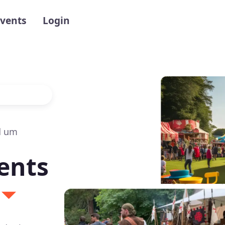
gation
vents
Login
d um
ents