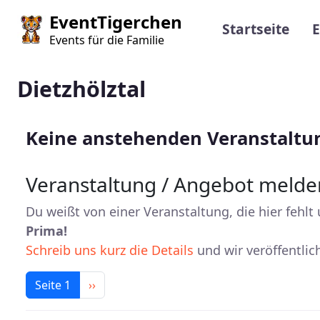
Direkt zum Inhalt
Main navi
EventTigerchen
Startseite
E
Events für die Familie
Dietzhölztal
Keine anstehenden Veranstalt
Veranstaltung / Angebot melde
Du weißt von einer Veranstaltung, die hier fe
Prima!
Schreib uns kurz die Details
und wir veröffentlic
Seitennummerierung
Nächste Seite
Seite 1
››