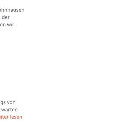
Frohnhausen
 der
sen wir…
ags von
erwarten
iter lesen