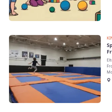
KI
Sp
F
El
Fr
Mo