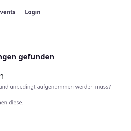
gation
vents
Login
ungen gefunden
n
hlt und unbedingt aufgenommen werden muss?
hen diese.