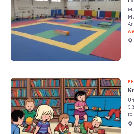
Mä
Mä
An
we
KR
K
Un
9.
to