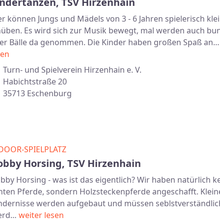
indertanzen, TSV Hirzenhain
er können Jungs und Mädels von 3 - 6 Jahren spielerisch kle
nüben. Es wird sich zur Musik bewegt, mal werden auch bu
er Bälle da genommen. Die Kinder haben großen Spaß an
sen
Turn- und Spielverein Hirzenhain e. V.
Habichtstraße 20
35713 Eschenburg
DOOR-SPIELPLATZ
obby Horsing, TSV Hirzenhain
bby Horsing - was ist das eigentlich? Wir haben natürlich k
hten Pferde, sondern Holzsteckenpferde angeschafft. Klein
ndernisse werden aufgebaut und müssen seblstverständlic
erd…
weiter lesen