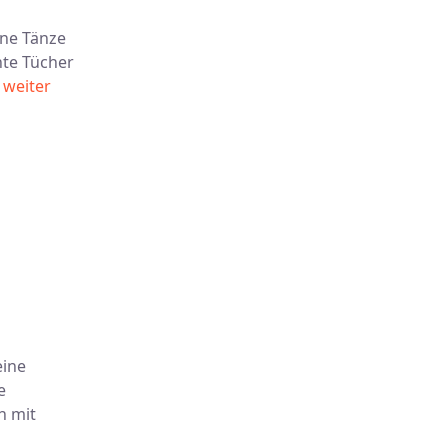
ine Tänze
nte Tücher
…
weiter
eine
e
h mit