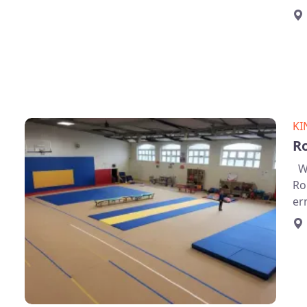
KI
R
Wa
Ro
er