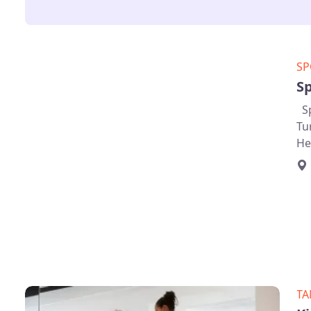
SP
Sp
Sp
Tu
He
TA