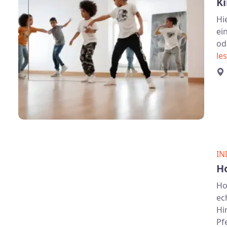
K
Hi
ei
od
le
IN
H
Ho
ec
Hi
Pf