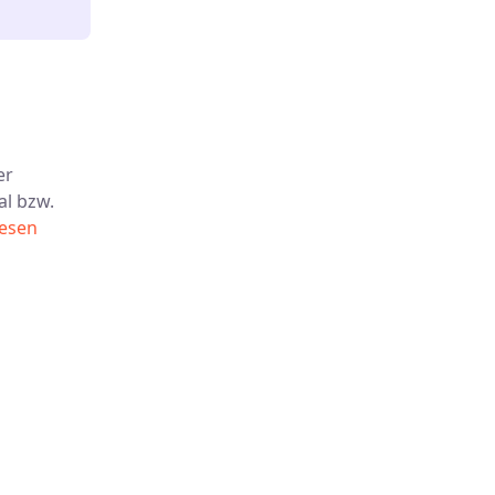
er
al bzw.
lesen