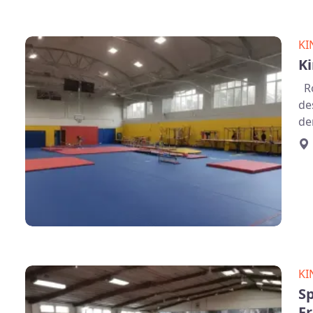
KI
K
Ro
de
de
KI
S
F