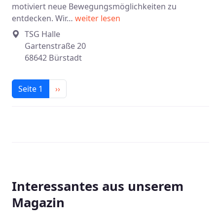
motiviert neue Bewegungsmöglichkeiten zu
entdecken. Wir…
weiter lesen
TSG Halle
Gartenstraße 20
68642 Bürstadt
Seitennummerierung
Nächste Seite
Seite 1
››
Interessantes aus unserem
Magazin