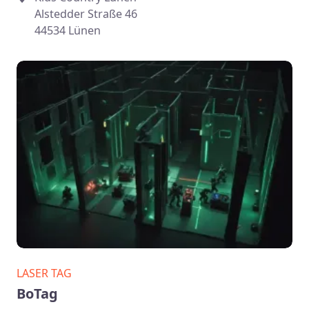
Alstedder Straße 46
44534 Lünen
LASER TAG
BoTag