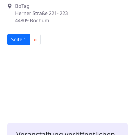
BoTag
Herner Straße 221- 223
44809 Bochum
Seitennummerierung
Nächste Seite
Seite 1
››
Veranstaltung veröffentlichen