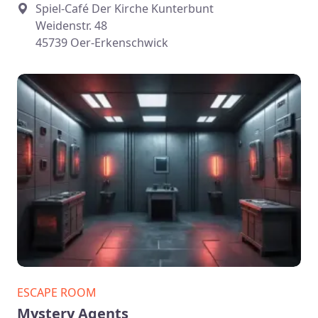
Spiel-Café Der Kirche Kunterbunt
Weidenstr. 48
45739 Oer-Erkenschwick
ESCAPE ROOM
Mystery Agents