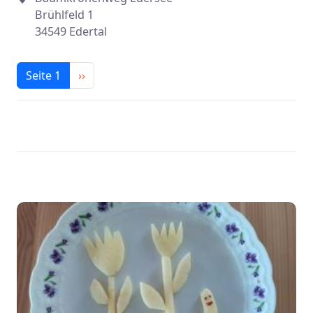
Brühlfeld 1
34549 Edertal
Seitennummerierung
Nächste Seite
Seite 1
››