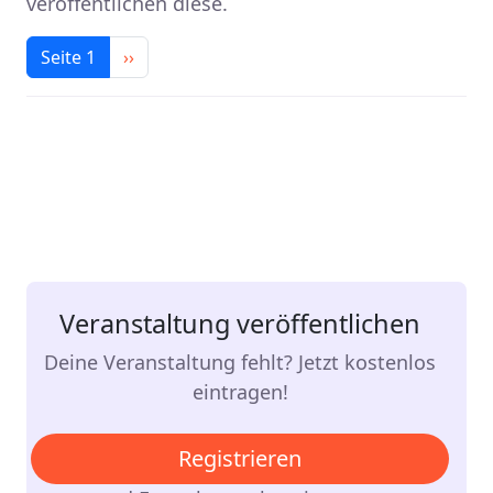
veröffentlichen diese.
Seitennummerierung
Nächste Seite
Seite 1
››
Veranstaltung veröffentlichen
Deine Veranstaltung fehlt? Jetzt kostenlos
eintragen!
Registrieren