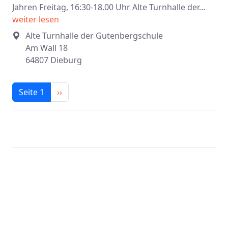
Jahren Freitag, 16:30-18.00 Uhr Alte Turnhalle der…
weiter lesen
Alte Turnhalle der Gutenbergschule
Am Wall 18
64807 Dieburg
Seitennummerierung
Nächste Seite
Seite 1
››