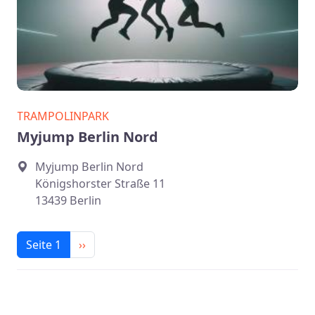
TRAMPOLINPARK
Myjump Berlin Nord
Myjump Berlin Nord
Königshorster Straße 11
13439 Berlin
Seitennummerierung
Nächste Seite
Seite 1
››