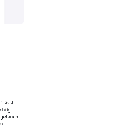
 lässt
chtig
 getaucht.
om