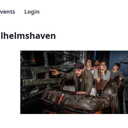
gation
vents
Login
ilhelmshaven
Image