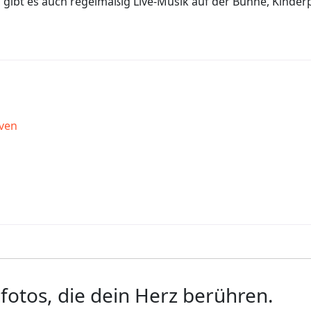
 gibt es auch regelmäßig Live-Musik auf der Bühne, Kind
ven
htest du?
fotos, die dein Herz berühren.