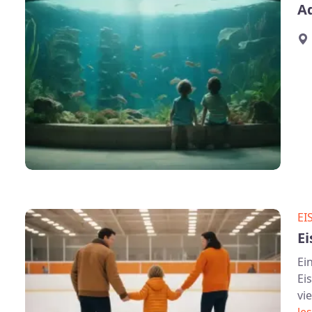
A
EI
Ei
Ei
Ei
vi
le