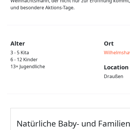
Weihnachtsmann, der nicht nur zur Eröffnung kommt,
und besondere Aktions-Tage.
Alter
Ort
3 - 5 Kita
Wilhelmsha
6 - 12 Kinder
13+ Jugendliche
Location
Draußen
Welche Art von Fotos möc
Natürliche Baby- und Familien