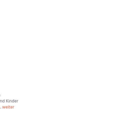
n
und Kinder
n…
weiter