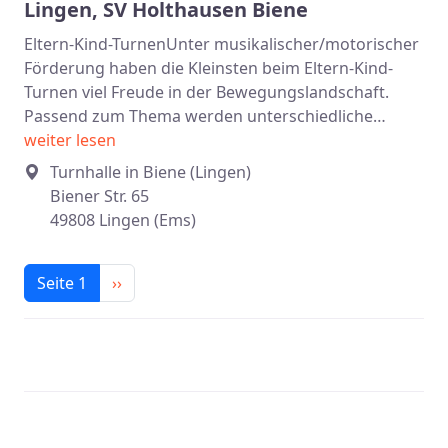
Lingen, SV Holthausen Biene
Eltern-Kind-TurnenUnter musikalischer/motorischer
Förderung haben die Kleinsten beim Eltern-Kind-
Turnen viel Freude in der Bewegungslandschaft.
Passend zum Thema werden unterschiedliche…
weiter lesen
Turnhalle in Biene (Lingen)
Biener Str. 65
49808 Lingen (Ems)
Seitennummerierung
Nächste Seite
Seite 1
››