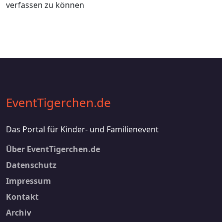
verfassen zu können
EventTigerchen.de
Das Portal für Kinder- und Familienevent
Footer 2
Über EventTigerchen.de
Datenschutz
Impressum
Kontakt
Footer 3
Archiv