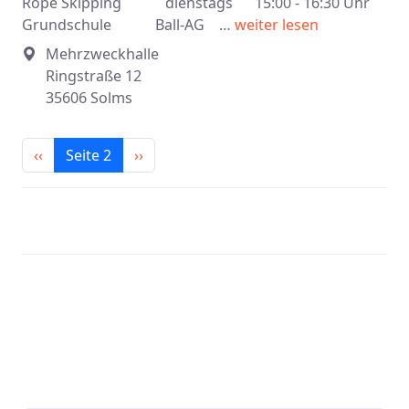
Rope Skipping dienstags 15:00 - 16:30 Uhr
Grundschule Ball-AG …
weiter lesen
Mehrzweckhalle
Ringstraße 12
35606 Solms
Seitennummerierung
Vorherige Seite
Nächste Seite
‹‹
Seite 2
››