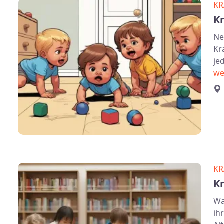
KR
K
Ne
Kr
je
we
KR
K
Wa
ih