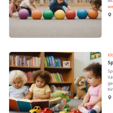
Al
we
KR
Sp
Sp
Vä
ge
Ki