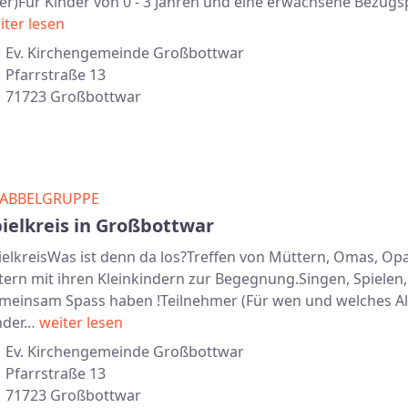
ter)Für Kinder von 0 - 3 Jahren und eine erwachsene Bezug
iter lesen
Ev. Kirchengemeinde Großbottwar
Pfarrstraße 13
71723 Großbottwar
ABBELGRUPPE
ielkreis in Großbottwar
ielkreisWas ist denn da los?Treffen von Müttern, Omas, Op
tern mit ihren Kleinkindern zur Begegnung.Singen, Spielen,
meinsam Spass haben !Teilnehmer (Für wen und welches Al
nder…
weiter lesen
Ev. Kirchengemeinde Großbottwar
Pfarrstraße 13
71723 Großbottwar