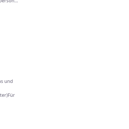
sperson…
as und
ter)Für