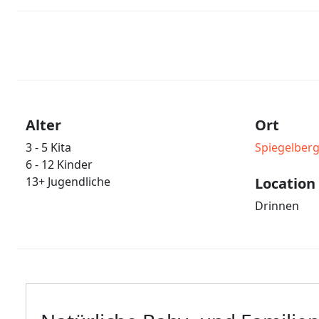
Alter
Ort
3 - 5 Kita
Spiegelber
6 - 12 Kinder
13+ Jugendliche
Location
Drinnen
Welche Art von Fotos möc