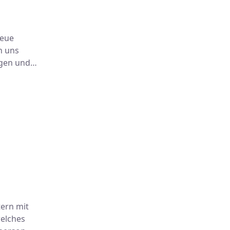
neue
n uns
ngen und…
tern mit
welches