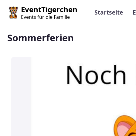
Direkt zum Inhalt
Main navi
EventTigerchen
Startseite
E
Events für die Familie
Sommerferien